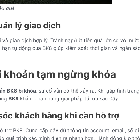
ệu quả
ản lý giao dịch
i và giao dịch hợp lý. Tránh nạp/rút tiền quá lớn so với mứ
i hạn tự động của BK8 giúp kiểm soát thời gian và ngân sác
tài khoản tạm ngừng khóa
oản BK8 bị khóa
, sự cố vẫn có thể xảy ra. Khi gặp tình trạn
Cùng
BK8
khám phá những giải pháp tối ưu sau đây:
 sóc khách hàng khi cần hỗ trợ
hỗ trợ BK8. Cung cấp đầy đủ thông tin account, email, số đi
iúp quá trình xác minh diễn ra nhanh hơn. Hành động kịp th