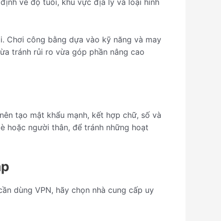
h về độ tuổi, khu vực địa lý và loại hình
lại. Chơi công bằng dựa vào kỹ năng và may
 vừa tránh rủi ro vừa góp phần nâng cao
 nên tạo mật khẩu mạnh, kết hợp chữ, số và
 bè hoặc người thân, để tránh những hoạt
ập
ếu cần dùng VPN, hãy chọn nhà cung cấp uy