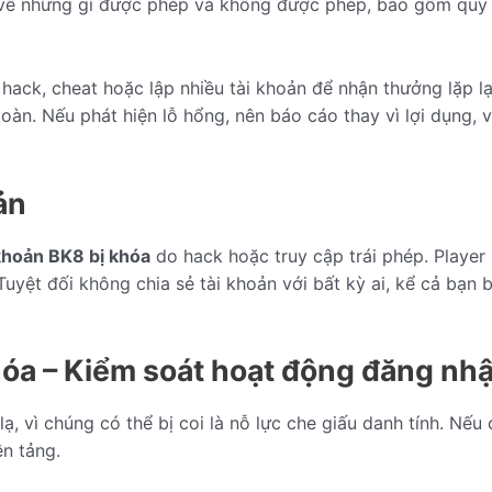
về những gì được phép và không được phép, bao gồm quy địn
ư hack, cheat hoặc lập nhiều tài khoản để nhận thưởng lặp 
toàn. Nếu phát hiện lỗ hổng, nên báo cáo thay vì lợi dụng,
ản
 khoản BK8 bị khóa
do hack hoặc truy cập trái phép. Player
 Tuyệt đối không chia sẻ tài khoản với bất kỳ ai, kể cả bạn
hóa – Kiểm soát hoạt động đăng nh
ạ, vì chúng có thể bị coi là nỗ lực che giấu danh tính. N
ền tảng.